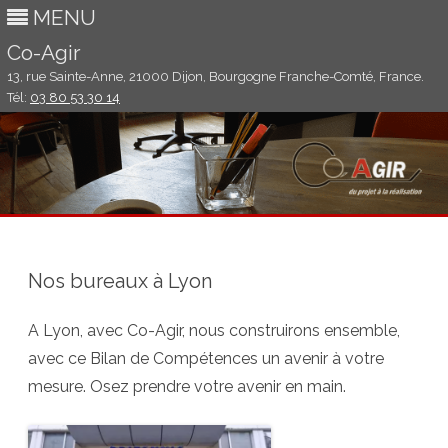
MENU
Co-Agir
13, rue Sainte-Anne, 21000 Dijon, Bourgogne Franche-Comté, France.
Tél:
03 80 53 30 14
Aller
au
contenu
Nos bureaux à Lyon
A Lyon, avec Co-Agir, nous construirons ensemble,
avec ce Bilan de Compétences un avenir à votre
mesure. Osez prendre votre avenir en main.