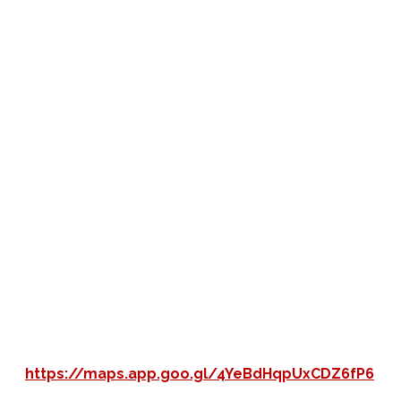
https://maps.app.goo.gl/4YeBdHqpUxCDZ6fP6