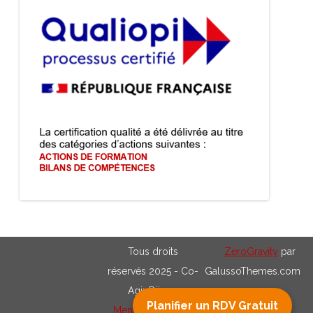
Tous droits
ZeroGravity
par
réservés 2025 - Co-
GalussoThemes.com
Agir Dijon -
Planifier un RDV Gratuit
Mentions Légales